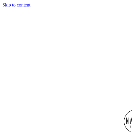
Skip to content
Nature Titisee
Envie de vacances décontractées ?