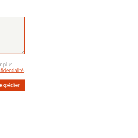
r plus
fidentialité
.
expédier