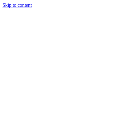
Skip to content
Nature Titisee
Envie de vacances décontractées ?